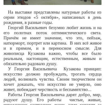
На выставке представлены натурные работы из
серии этюдов «5 октября», написанных в день
рождения, в разные годы.
Георгий Васильевич безумно любит жизнь и на
его полотнах поток оптимистического света.
Причём не имеет значение, что это, пейзаж,
натюрморт, портрет или картина.
В них всё живое
и в прямом, и в переносном смысле. Для
живописца Кузакова
важно, чтобы все было
реальным, настоящим, естественным, живым и
обязательно радовало душу.
У Георгия Васильевича
Кузакова принцип:
искусство должно пробуждать, трогать сердца
людей, волновать чувства. Своим творчеством он
хочет доказать, что искусство не умерло, оно
живет, побеждает черствость и беспамятство
...
Работы Георгия Васильевича дарят добро, мир,
радуют душу. Его работы
чистые, живые,
передающие настроение души, сами говорят за