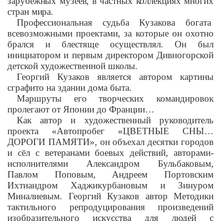
зарубежных музеев, в частных коллекциях многих
стран мира.
Профессиональная судьба Кузакова богата
всевозможными проектами, за которые он охотно
брался и блестяще осуществлял. Он был
инициатором и первым директором Дивногорской
детской художественной школы.
Георгий Кузаков является автором картины
сграфито на здании дома быта.
Маршруты его творческих командировок
пролегают от Японии до Франции…
Как автор и художественный руководитель
проекта «Автопробег «ЦВЕТНЫЕ СНЫ…
ДОРОГИ ПАМЯТИ», он объехал десятки городов
и сёл с ветеранами боевых действий, авторами-
исполнителями Александром Бульбаковым,
Павлом Поповым, Андреем Портовским
Ихтиандром Хаджикурбановым и Зинуром
Миналиевым. Георгий Кузаков автор Методики
тактильного репродуцирования произведений
изобразительного искусства для людей с