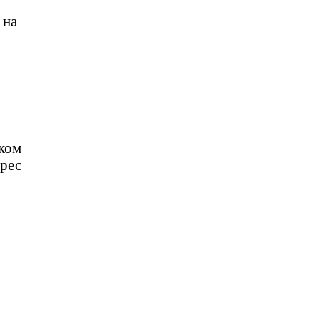
 на
ском
рес